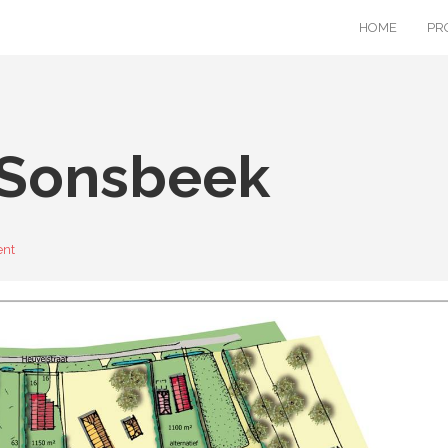
HOME
PR
 Sonsbeek
ent