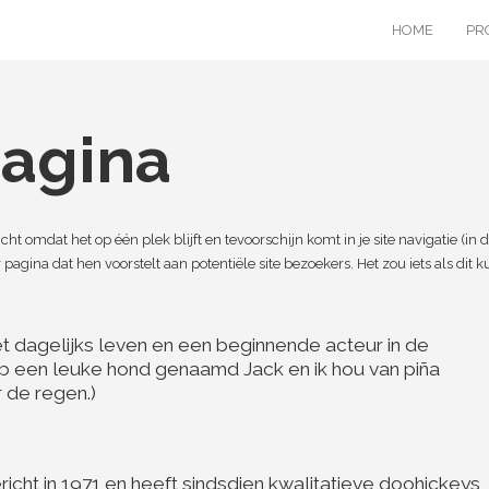
HOME
PR
agina
ht omdat het op één plek blijft en tevoorschijn komt in je site navigatie (in 
gina dat hen voorstelt aan potentiële site bezoekers. Het zou iets als dit 
het dagelijks leven en een beginnende acteur in de
heb een leuke hond genaamd Jack en ik hou van piña
 de regen.)
ht in 1971 en heeft sindsdien kwalitatieve doohickeys